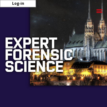
Log-in
Úvod
Informace a materiály
Aktuality
EXPERT
Archiv
FORENSIC
Vědecký výbor
Organizace konference
SCIENCE
Kontakt