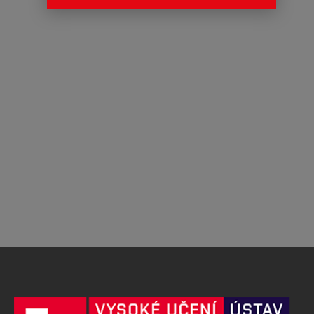
Aktuality
Nezařazené
Přihlásit se
Zdroj kanálů (příspěvky)
Kanál komentářů
Česká lokalizace