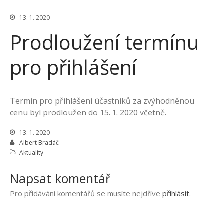
Sborník konference ExFoS
13. 1. 2020
2022
Prodloužení termínu
Příprava konference ExFoS
2022
pro přihlášení
Ročník 2021
Spuštěny přihlášky
Zveřejnění sborníku ExFoS
Termín pro přihlášení účastníků za zvýhodněnou
2020
cenu byl prodloužen do 15. 1. 2020 včetně.
13. 1. 2020
Albert Bradáč
Anonym
:
Zveřejnění sborníku
Aktuality
ExFoS 2020
Anonym
:
Zveřejnění sborníku
Napsat komentář
ExFoS 2020
Pro přidávání komentářů se musíte nejdříve
přihlásit
.
Anonym
:
Zveřejnění sborníku
ExFoS 2020
Anonym
:
Zveřejnění sborníku